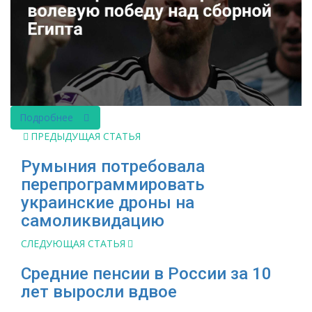
Подробнее
ПРЕДЫДУЩАЯ СТАТЬЯ
Румыния потребовала
перепрограммировать
украинские дроны на
самоликвидацию
СЛЕДУЮЩАЯ СТАТЬЯ
Средние пенсии в России за 10
лет выросли вдвое