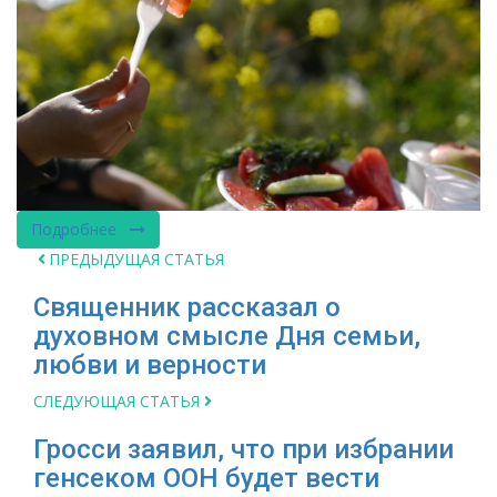
Подробнее
ПРЕДЫДУЩАЯ СТАТЬЯ
Священник рассказал о
духовном смысле Дня семьи,
любви и верности
СЛЕДУЮЩАЯ СТАТЬЯ
Гросси заявил, что при избрании
генсеком ООН будет вести