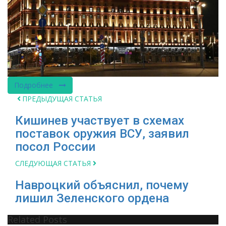
Подробнее
ПРЕДЫДУЩАЯ СТАТЬЯ
Кишинев участвует в схемах
поставок оружия ВСУ, заявил
посол России
СЛЕДУЮЩАЯ СТАТЬЯ
Навроцкий объяснил, почему
лишил Зеленского ордена
Related Posts