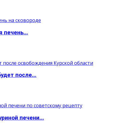
 печень...
удет после...
уриной печени...