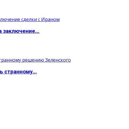
а заключение...
ь странному...