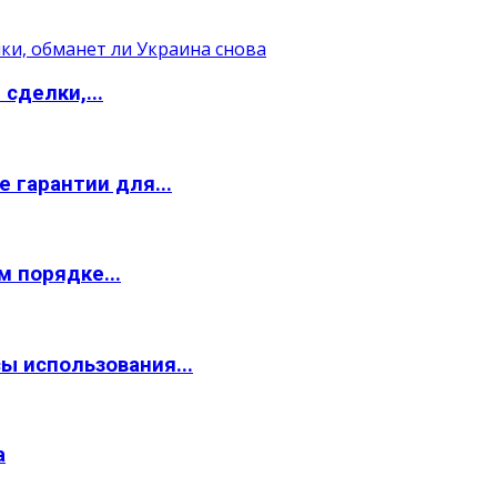
сделки,...
 гарантии для...
 порядке...
ы использования...
а