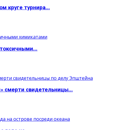
м круге турнира...
токсичными...
» смерти свидетельницы...