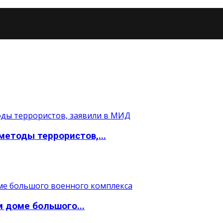
етоды террористов,...
 доме большого...