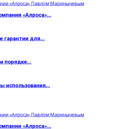
мпании «Алроса»...
 гарантии для...
 порядке...
ы использования...
мпании «Алроса»...