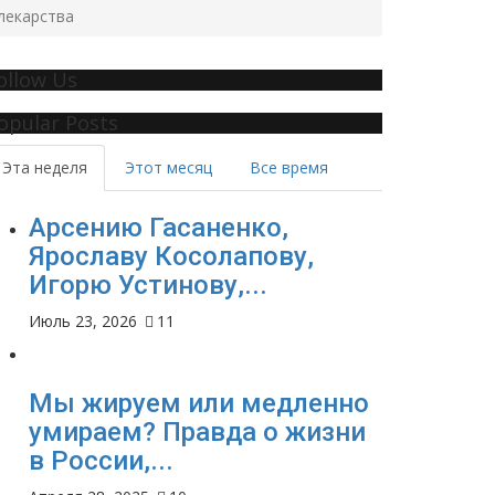
лекарства
ollow Us
opular Posts
Эта неделя
Этот месяц
Все время
Арсению Гасаненко,
Ярославу Косолапову,
Игорю Устинову,...
Июль 23, 2026
11
Мы жируем или медленно
умираем? Правда о жизни
в России,...