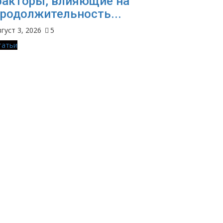
акторы, влияющие на
родолжительность...
густ 3, 2026
5
татьи