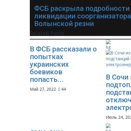
ФСБ раскрыла подробности
ликвидации соорганизатора
Волынской резни
Related Posts
В ФСБ рассказали о
попытках
украинских
боевиков
В Сочи 
попасть...
подтоп
Май 27, 2022
44
подста
отклю
электр
Июль 24, 20