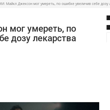
И: Майкл Джексон мог умереть, по ошибке увеличив себе дозу 
F
н мог умереть, по
P
бе дозу лекарства