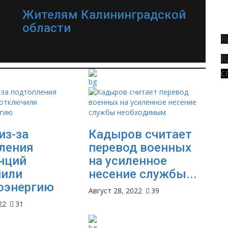
Жителям Калининградской
области
R
R
С
из-за
Кадыров считает
ления
перевод военных
нций
на усиленное
чили
несение службы...
оэнергию
Август 28, 2022
39
22
31