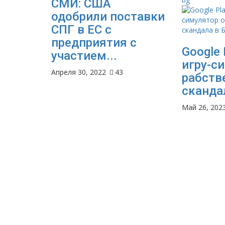
СМИ: США
одобрили поставки
СПГ в ЕС с
предприятия с
Google 
участием...
игру-с
Апреля 30, 2022
43
рабств
скандал
Май 26, 202