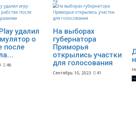
Play удалил
На выборах
имулятор о
губернатора
е после
Приморья
Д
а...
открылись участки
н
для голосования
3
46
Н
Сентябрь 10, 2023
41
Н