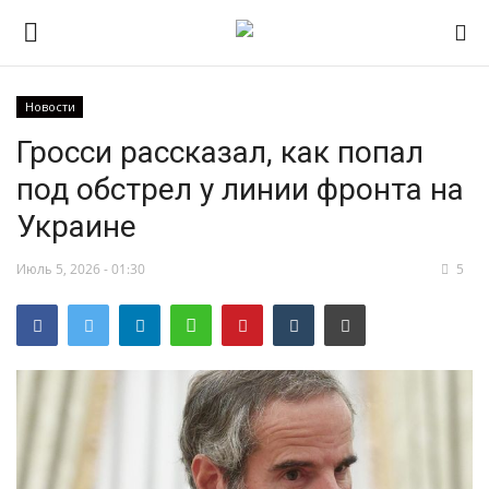
Новости
Гросси рассказал, как попал
НОВОСТИ
под обстрел у линии фронта на
RSS – экспорт новостей
Украине
РОССИЯ
Июль 5, 2026 - 01:30
5
МИР
ЭКОНОМИКА
СПОРТ
КУЛЬТУРА