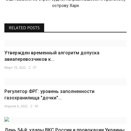
острову Харк
RELATED POSTS
Утвержден временный алгоритм допуска
авиаперевозчиков к...
Март 19, 2022
37
Регулятор ФРГ: уровень заполненности
газохранилища "дочки"...
Апреля 6, 2022
50
День 54-й: удары ВКС России и провокации Украины