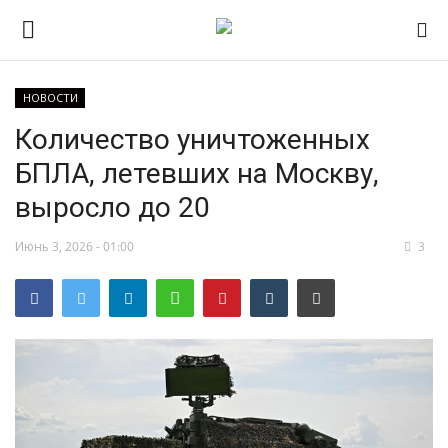
НОВОСТИ
Количество уничтоженных
НОВОСТИ
БПЛА, летевших на Москву,
RSS – экспорт новостей
выросло до 20
РОССИЯ
Июнь 3, 2026 - 01:00
3
МИР
ЭКОНОМИКА
СПОРТ
КУЛЬТУРА