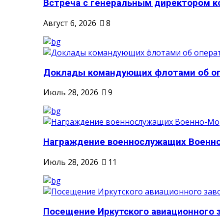
Встреча с генеральным директором ко
Август 6, 2026
8
Доклады командующих флотами об опе
Июль 28, 2026
9
Награждение военнослужащих Военно-
Июль 28, 2026
11
Посещение Иркутского авиационного 