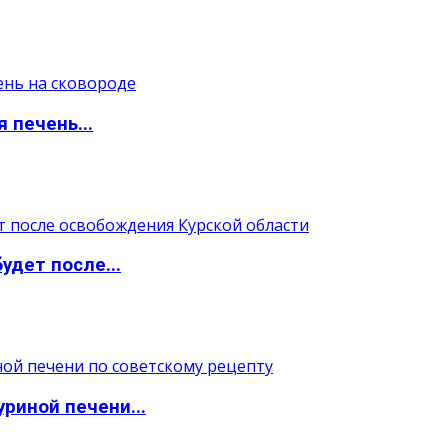
 печень...
удет после...
уриной печени...