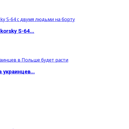
orsky S-64...
 украинцев...