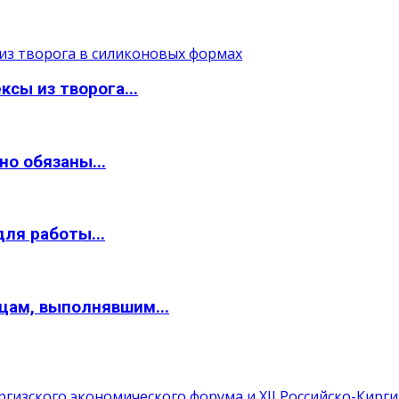
сы из творога...
о обязаны...
ля работы...
цам, выполнявшим...