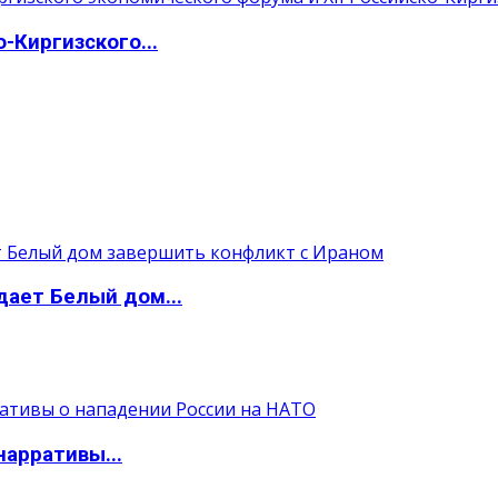
-Киргизского...
ает Белый дом...
арративы...