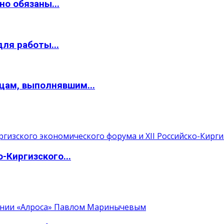
о обязаны...
ля работы...
цам, выполнявшим...
-Киргизского...