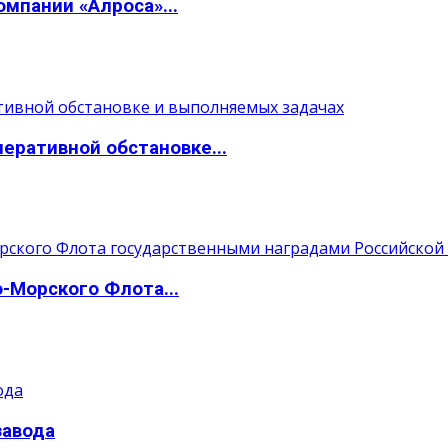
мпании «Алроса»...
ративной обстановке...
Морского Флота...
завода