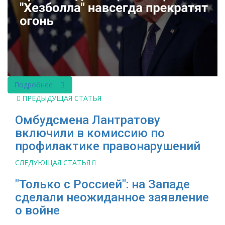
Подробнее
ПРЕДЫДУЩАЯ СТАТЬЯ
Омбудсмена Лантратову
включили в комиссию по
профилактике правонарушений
СЛЕДУЮЩАЯ СТАТЬЯ
"Только с Россией": на Западе
сделали неожиданное заявление
о войне