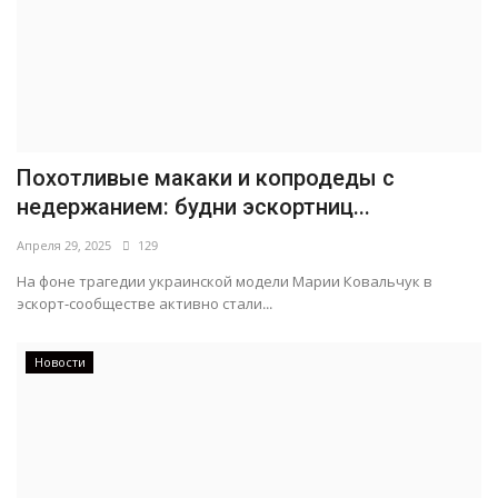
Похотливые макаки и копродеды с
недержанием: будни эскортниц...
Апреля 29, 2025
129
На фоне трагедии украинской модели Марии Ковальчук в
эскорт-сообществе активно стали...
Новости