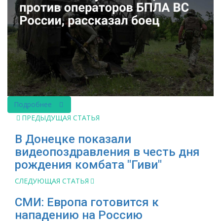
Подробнее
ПРЕДЫДУЩАЯ СТАТЬЯ
В Донецке показали
видеопоздравления в честь дня
рождения комбата "Гиви"
СЛЕДУЮЩАЯ СТАТЬЯ
СМИ: Европа готовится к
нападению на Россию