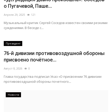
о Пугачевой, Паше...
Апреля 29, 2025
121
Музыкальный критик Сергей Соседов известен своими резкими
суждениями. В беседе с...
Президент
76-й дивизии противовоздушной обороны
присвоено почётное...
Август 8, 2026
0
Глава государства подписал Указ «О присвоении 76 дивизии
противовоздушной обороны почетного...
Новости