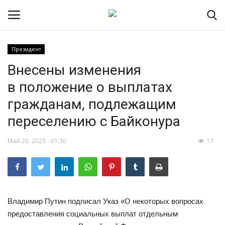
Президент
Внесены изменения
НОВОСТИ
в положение о выплатах
RSS – экспорт новостей
гражданам, подлежащим
переселению с Байконура
РОССИЯ
Май 20, 2025 - 01:30
17
МИР
ЭКОНОМИКА
СПОРТ
Владимир Путин подписал Указ «О некоторых вопросах
предоставления социальных выплат отдельным
КУЛЬТУРА