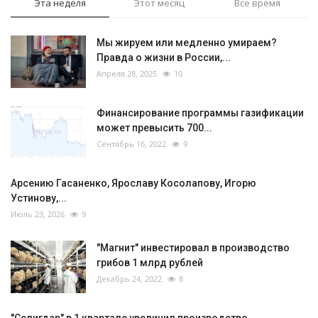
Эта неделя
Этот месяц
Все время
Мы жируем или медленно умираем?
Правда о жизни в России,...
Апреля 28, 2025
10
Финансирование программы газификации
может превысить 700...
Сентябрь 16, 2022
9
Арсению Гасаненко, Ярославу Косолапову, Игорю
Устинову,...
Июль 23, 2026
9
"Магнит" инвестировал в производство
грибов 1 млрд рублей
Декабрь 24, 2022
8
"Селигдар" в 1 квартале увеличил производство