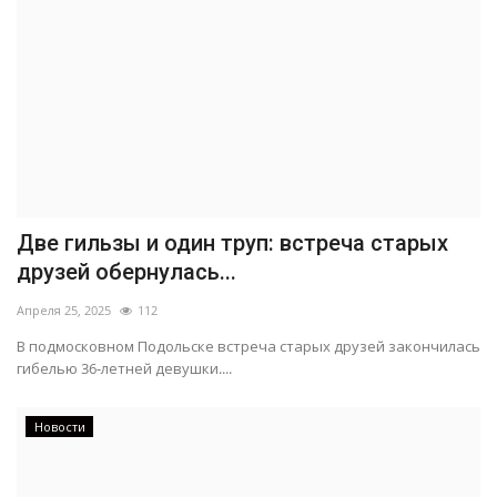
Две гильзы и один труп: встреча старых
друзей обернулась...
Апреля 25, 2025
112
В подмосковном Подольске встреча старых друзей закончилась
гибелью 36-летней девушки....
Новости