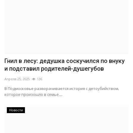
Гнил в лесу: дедушка соскучился по внуку
и подставил родителей-душегубов
Апреля 25, 2025
136
В Подмосковье разворачивается история с детоубийством,
которое произошло в семье....
Новости