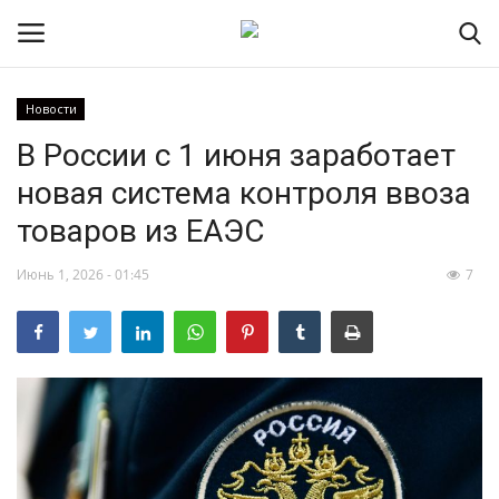
Новости
В России с 1 июня заработает
НОВОСТИ
новая система контроля ввоза
RSS – экспорт новостей
товаров из ЕАЭС
РОССИЯ
Июнь 1, 2026 - 01:45
7
МИР
ЭКОНОМИКА
СПОРТ
КУЛЬТУРА