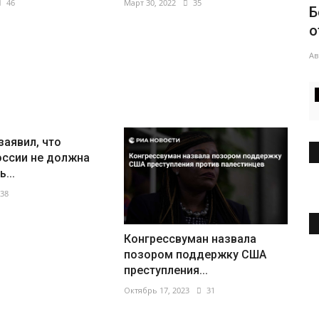
46
Март 30, 2022
35
Б
о
Ав
заявил, что
оссии не должна
...
38
Конгрессвуман назвала
Ж
позором поддержку США
о
преступления...
Октябрь 17, 2023
31
Ию