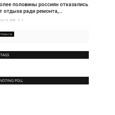
олее половины россиян отказались
т отдыха ради ремонта,...
густ 4, 2026
3
Новости
TAGS
VOTING POLL
ители Херсонской области
стались без света
нь 21, 2026
6