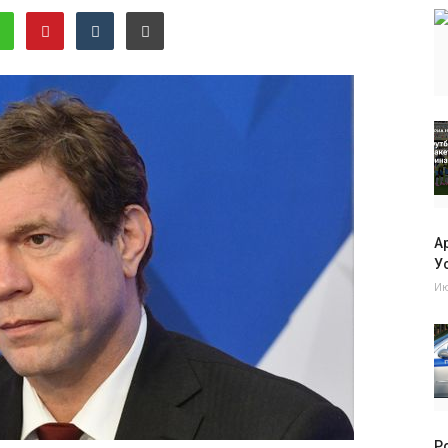
А
Ус
Ию
Р