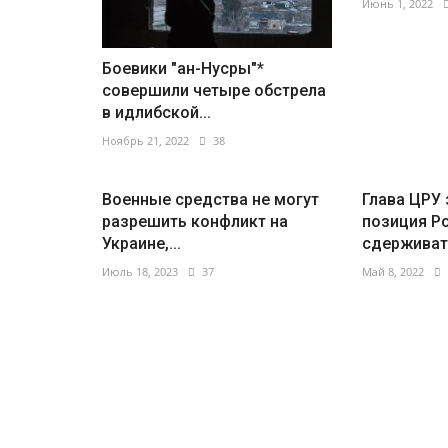
Июнь 1, 2022
Боевики "ан-Нусры"*
совершили четыре обстрела
в идлибской...
Ноябрь 21, 2022
38
Военные средства не могут
Глава ЦРУ 
разрешить конфликт на
позиция Р
Украине,...
сдерживать
Июль 18, 2023
37
Май 8, 2022