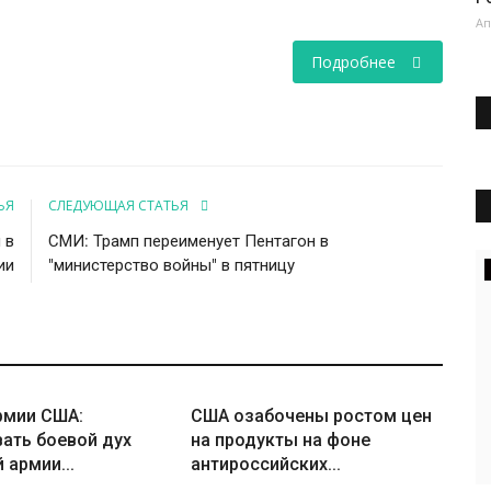
Ап
Подробнее
ЬЯ
СЛЕДУЮЩАЯ СТАТЬЯ
 в
СМИ: Трамп переименует Пентагон в
ии
"министерство войны" в пятницу
рмии США:
США озабочены ростом цен
ать боевой дух
на продукты на фоне
 армии...
антироссийских...