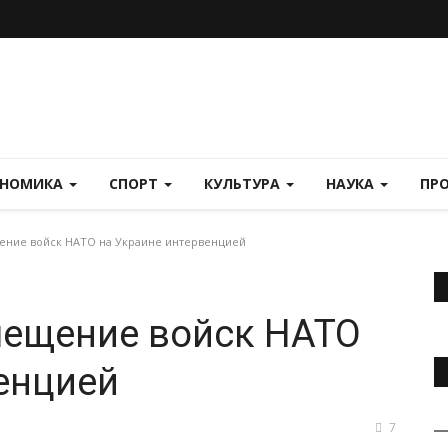
ОНОМИКА
СПОРТ
КУЛЬТУРА
НАУКА
ПР
ение войск НАТО на Украине интервенцией
мещение войск НАТО
енцией
7