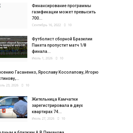
Финансирование программы
газификации может превысить
700...
Сентябрь 16, 2022
10
Футболист сборной Бразилии
Пакета пропустит матч 1/8
финала...
Июль 1, 2026
10
рсению Гасаненко, Ярославу Косолапову, Игорю
тинову,...
ль 23, 2026
10
Жительница Камчатки
зарегистрировала в двух
квартирах 74...
Июль 27, 2026
10
одным и близким А.В.Пиманова