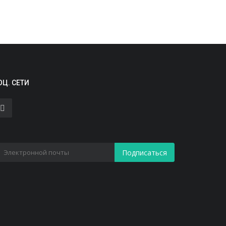
Новости
ОЦ. СЕТИ
спанские военные ищут
крывающихся мигрантов в Сеуте
густ 2, 2026
3
Подписаться
Статьи