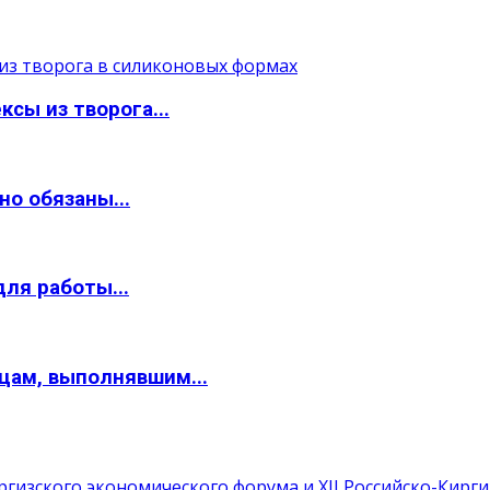
сы из творога...
о обязаны...
ля работы...
цам, выполнявшим...