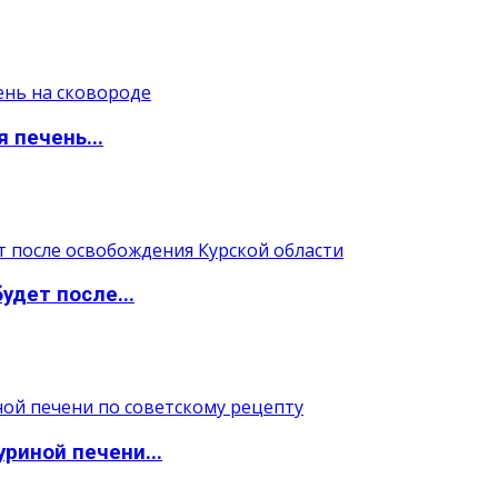
 печень...
удет после...
уриной печени...