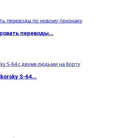
ровать переводы...
orsky S-64...