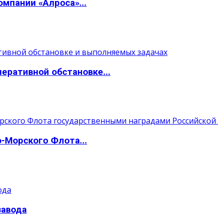
мпании «Алроса»...
ративной обстановке...
Морского Флота...
завода