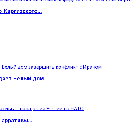
-Киргизского...
ает Белый дом...
арративы...