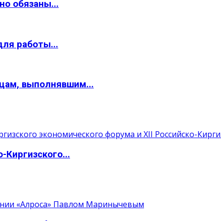
о обязаны...
ля работы...
цам, выполнявшим...
-Киргизского...