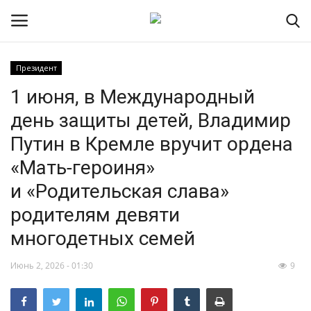
Президент
1 июня, в Международный
НОВОСТИ
день защиты детей, Владимир
RSS – экспорт новостей
Путин в Кремле вручит ордена
«Мать-героиня»
РОССИЯ
и «Родительская слава»
МИР
родителям девяти
многодетных семей
ЭКОНОМИКА
Июнь 2, 2026 - 01:30
9
СПОРТ
КУЛЬТУРА