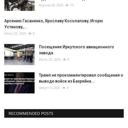
Апреля 28, 2025
10
Арсению Гасаненко, Ярославу Косолапову, Игорю
Устинову,...
Июль 23, 2026
9
Посещение Иркутского авиационного
завода
Июль 25, 2026
9
Трамп не прокомментировал сообщения о
выводе войск из Бахрейна...
Август 3, 2026
9
RECOMMENDED POSTS