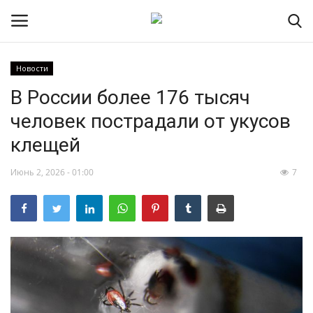
Новости
В России более 176 тысяч
НОВОСТИ
человек пострадали от укусов
RSS – экспорт новостей
клещей
РОССИЯ
Июнь 2, 2026 - 01:00
7
МИР
ЭКОНОМИКА
СПОРТ
КУЛЬТУРА