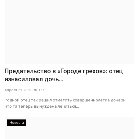
Предательство в «Городе грехов»: отец
изнасиловал дочь...
Апреля 29, 2025
133
Родной отец так решил отметить совершеннолетие дочери,
что та теперь вынуждена лечиться...
Новости