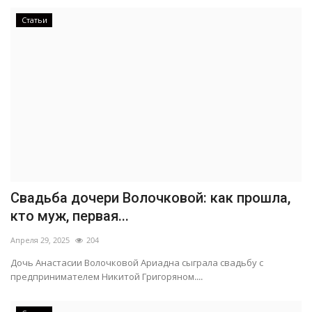
Статьи
Свадьба дочери Волочковой: как прошла,
кто муж, первая...
Апреля 29, 2025
204
Дочь Анастасии Волочковой Ариадна сыграла свадьбу с
предпринимателем Никитой Григоряном....