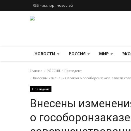
RSS – экспорт новостей
НОВОСТИ
РОССИЯ
МИР
ЭК
Главная
РОССИЯ
Президент
Внесены изменения в закон о гособоронзаказе в части со
Президент
Внесены изменени
о гособоронзаказе