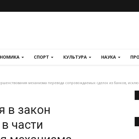
ОНОМИКА
СПОРТ
КУЛЬТУРА
НАУКА
ПР
вершенствования механизма перевода сопровождаемых сделок из банков, исклю
я в закон
 в части