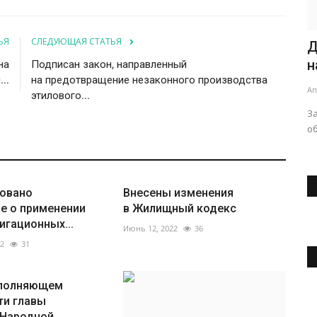
ЬЯ
СЛЕДУЮЩАЯ СТАТЬЯ
Д
н
на
Подписан закон, направленный
..
на предотвращение незаконного производства
Ап
этилового...
З
об
овано
Внесены изменения
е о применении
в Жилищный кодекс
игационных...
Июнь 12, 2022
36
22
31
сполняющем
ти главы
Народной...