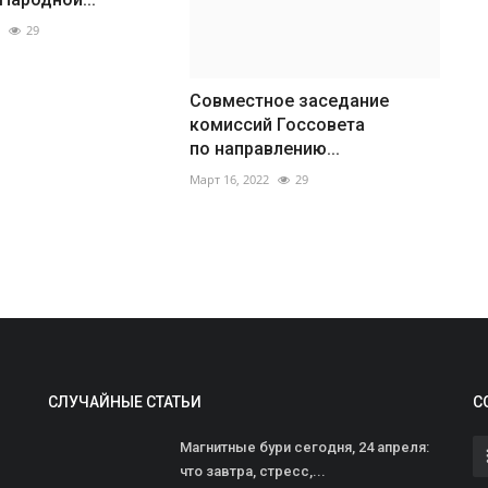
М
29
П
Ап
Совместное заседание
П
комиссий Госсовета
40
по направлению...
Март 16, 2022
29
СЛУЧАЙНЫЕ СТАТЬИ
С
И
Магнитные бури сегодня, 24 апреля:
м
что завтра, стресс,...