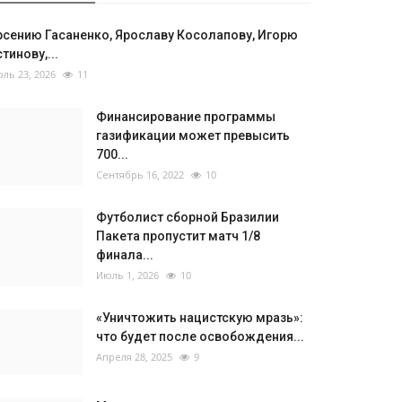
рсению Гасаненко, Ярославу Косолапову, Игорю
тинову,...
ль 23, 2026
11
Финансирование программы
газификации может превысить
700...
Сентябрь 16, 2022
10
Футболист сборной Бразилии
Пакета пропустит матч 1/8
финала...
Июль 1, 2026
10
«Уничтожить нацистскую мразь»:
что будет после освобождения...
Апреля 28, 2025
9