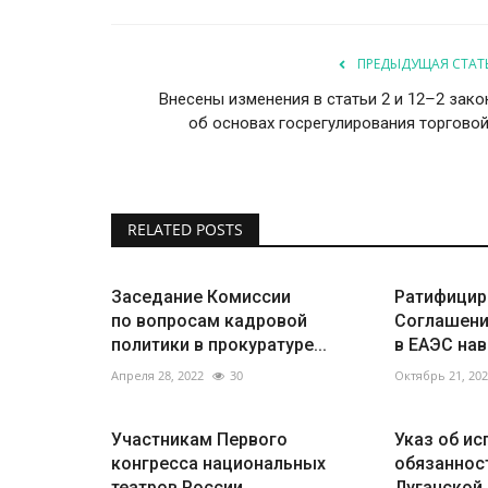
ПРЕДЫДУЩАЯ СТАТ
Внесены изменения в статьи 2 и 12–2 зако
об основах госрегулирования торговой.
RELATED POSTS
Заседание Комиссии
Ратифицир
по вопросам кадровой
Соглашени
политики в прокуратуре...
в ЕАЭС нав
Апреля 28, 2022
30
Октябрь 21, 20
Участникам Первого
Указ об и
конгресса национальных
обязаннос
театров России
Луганской 