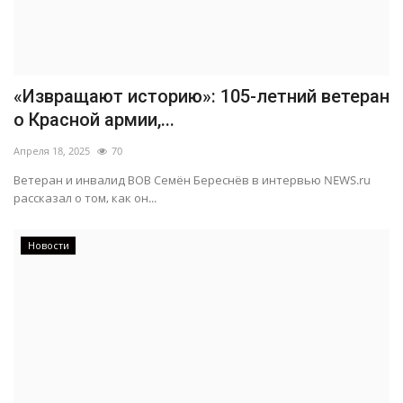
«Извращают историю»: 105-летний ветеран
о Красной армии,...
Апреля 18, 2025
70
Ветеран и инвалид ВОВ Семён Береснёв в интервью NEWS.ru
рассказал о том, как он...
Новости