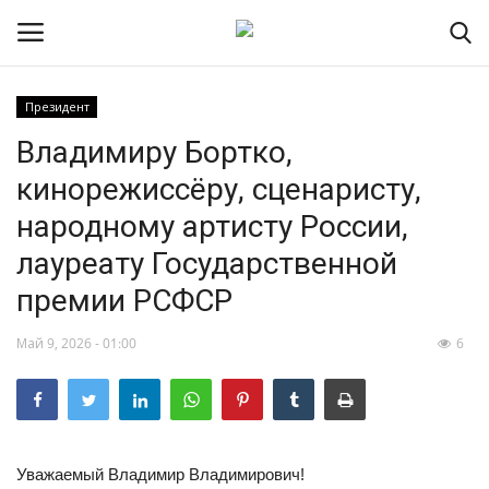
Президент
Владимиру Бортко,
НОВОСТИ
кинорежиссёру, сценаристу,
RSS – экспорт новостей
народному артисту России,
лауреату Государственной
РОССИЯ
премии РСФСР
МИР
Май 9, 2026 - 01:00
6
ЭКОНОМИКА
СПОРТ
Уважаемый Владимир Владимирович!
КУЛЬТУРА