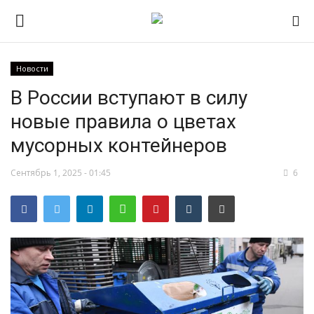
Новости
В России вступают в силу
НОВОСТИ
новые правила о цветах
RSS – экспорт новостей
мусорных контейнеров
РОССИЯ
Сентябрь 1, 2025 - 01:45
6
МИР
ЭКОНОМИКА
СПОРТ
КУЛЬТУРА