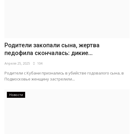
Родители закопали сына, жертва
педофила скончалась: дикие...
Апреля 25, 2025
104
Родители с Кубани признались в убийстве годовалого сына, в
Подмосковье женщину застрелили...
Новости