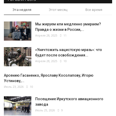
Эта неделя
Этот месяц
Все время
Мы жируем или медленно умираем?
Правда о жизни в России,...
Апреля 28, 2025
11
«Уничтожить нацистскую мразь»: что
будет после освобождения...
Апреля 28, 2025
10
Арсению Гасаненко, Ярославу Косолапову, Игорю
Устинову,...
Июль 23, 2026
10
Посещение Иркутского авиационного
завода
Июль 25, 2026
9