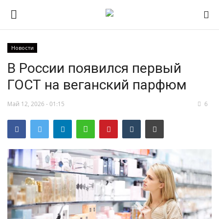
Новости
В России появился первый
НОВОСТИ
ГОСТ на веганский парфюм
RSS – экспорт новостей
Май 12, 2026 - 01:15
6
РОССИЯ
МИР
ЭКОНОМИКА
СПОРТ
КУЛЬТУРА