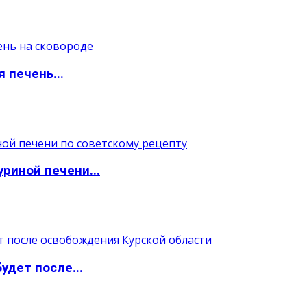
 печень...
уриной печени...
удет после...