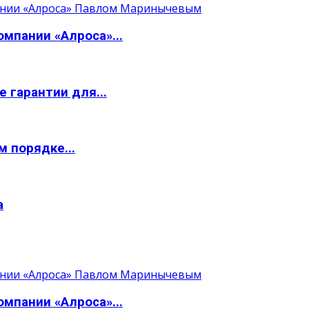
мпании «Алроса»...
 гарантии для...
 порядке...
а
мпании «Алроса»...