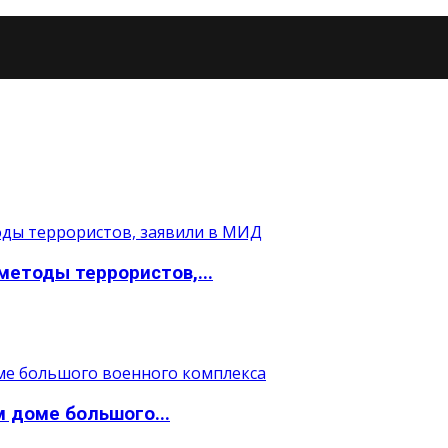
етоды террористов,...
 доме большого...