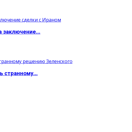
а заключение...
ь странному...