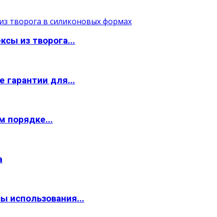
сы из творога...
 гарантии для...
 порядке...
а
ы использования...