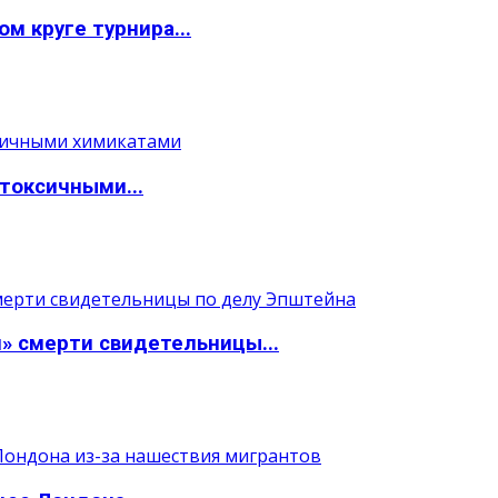
м круге турнира...
токсичными...
» смерти свидетельницы...