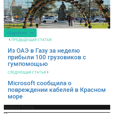
Подробнее
ПРЕДЫДУЩАЯ СТАТЬЯ
Из ОАЭ в Газу за неделю
прибыли 100 грузовиков с
гумпомощью
СЛЕДУЮЩАЯ СТАТЬЯ
Microsoft сообщила о
повреждении кабелей в Красном
море
Related Posts