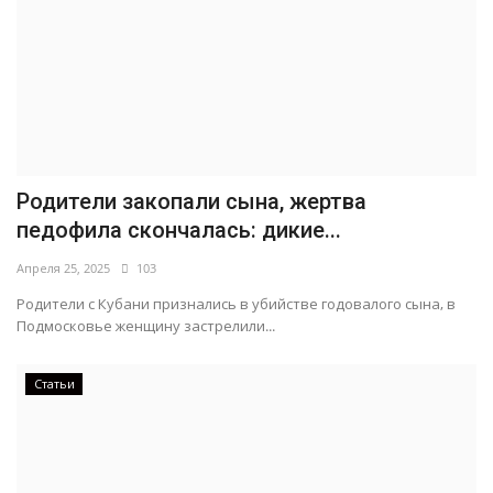
Родители закопали сына, жертва
педофила скончалась: дикие...
Апреля 25, 2025
103
Родители с Кубани признались в убийстве годовалого сына, в
Подмосковье женщину застрелили...
Статьи