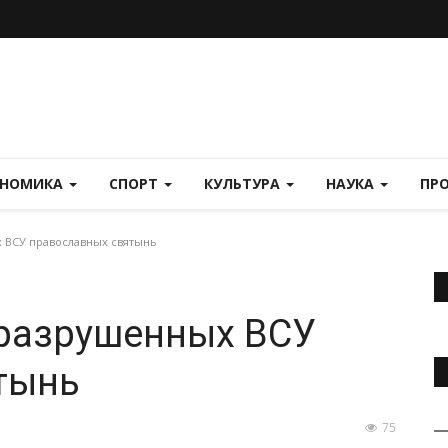
ОНОМИКА
СПОРТ
КУЛЬТУРА
НАУКА
ПР
 ВСУ православных святынь
 разрушенных ВСУ
тынь
75