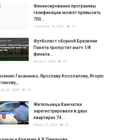
Финансирование программы
газификации может превысить
700...
Сентябрь 16, 2022
10
Футболист сборной Бразилии
Пакета пропустит матч 1/8
финала...
Июль 1, 2026
10
рсению Гасаненко, Ярославу Косолапову, Игорю
тинову,...
ль 23, 2026
10
Жительница Камчатки
зарегистрировала в двух
квартирах 74...
Июль 27, 2026
10
одным и близким А.В.Пиманова