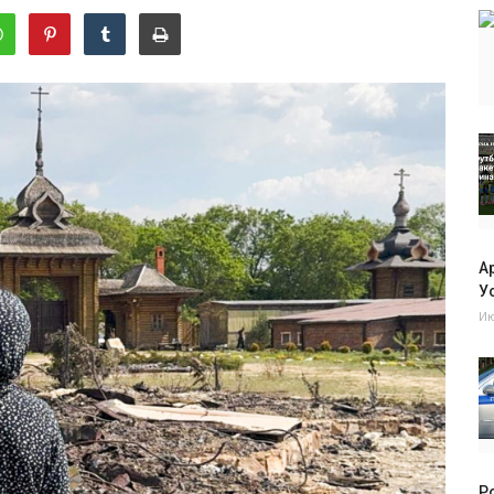
А
Ус
Ию
Р