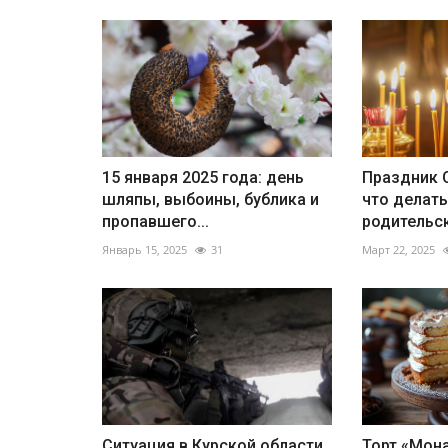
от новой
Предательство в «Городе гре
2-летнему...
отец изнасиловал дочь...
Апреля 29, 2025
133
Родной отец так решил отметить соверше
дочери, что та теперь вынуждена лечиться.
15 января 2025 года: день
Праздник С
шляпы, выбоины, бублика и
что делать
пропавшего...
родительск
Январь 15, 2025
31
Март 22, 2025
Ситуация в Курской области
Торт «Мон