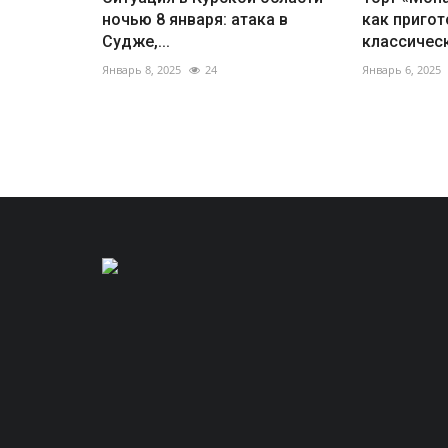
ночью 8 января: атака в
как пригот
Судже,...
классическ
Январь 8, 2025
24
Январь 6, 2025