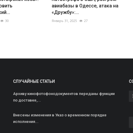
овить
авиабазы в Одессе, атака на
ий...
«Дружбу»:...
30
Январь 31, 2025
27
СЛУЧАЙНЫЕ СТАТЬИ
С
Архиву кинофотофонодокументов переданы функции
по доставке,...
Внесены изменения в Указ о временном порядке
исполнения...