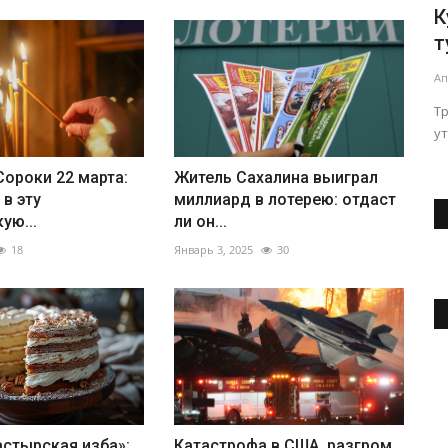
хов»:
Курс рубля уйдет на дно? При чем
Р
тут Трамп, курсы валют...
и
Апреля 23, 2025
55
Ап
ннолетие
Трамп может одним ударом обрушить курс рубля,
Н
..
утверждают аналитики. Какой курс доллара...
вы
ороки 22 марта:
Житель Сахалина выиграл
 в эту
миллиард в лотерею: отдаст
ую...
ли он...
18
Январь 3, 2025
30
астырская изба»:
Катастрофа в США, разгром