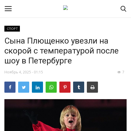
СПОРТ
Сына Плющенко увезли на
НОВОСТИ
скорой с температурой после
RSS – экспорт новостей
шоу в Петербурге
РОССИЯ
Ноябрь 4, 2025 - 01:15
7
МИР
ЭКОНОМИКА
СПОРТ
КУЛЬТУРА