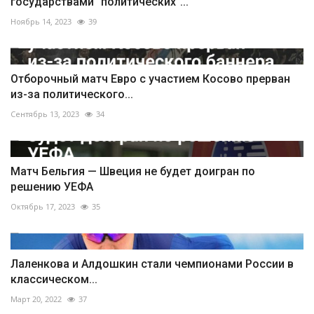
государствами "политических"...
Ноябрь 14, 2023
39
Отборочный матч Евро с участием Косово прерван
из-за политического...
Сентябрь 13, 2023
34
Матч Бельгия — Швеция не будет доигран по
решению УЕФА
Октябрь 17, 2023
35
Лаленкова и Алдошкин стали чемпионами России в
классическом...
Март 20, 2022
37