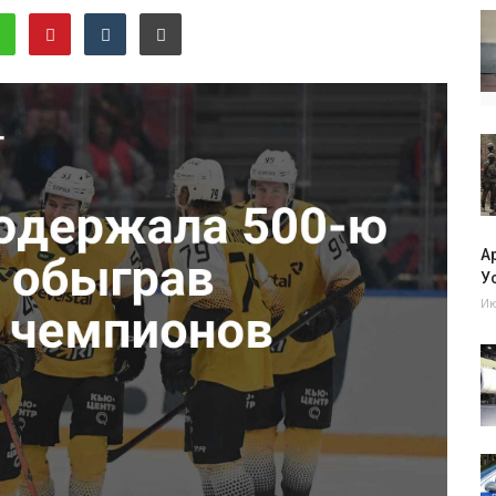
А
Ус
Ию