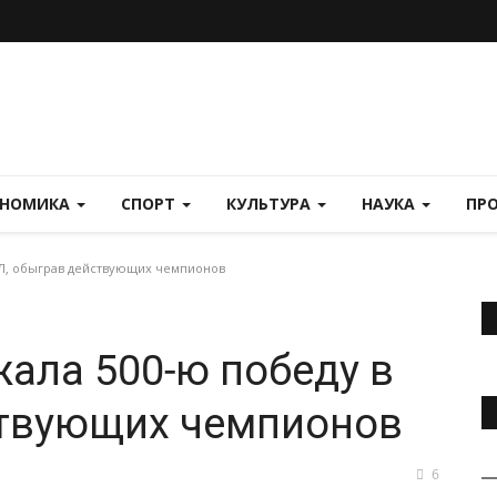
ОНОМИКА
СПОРТ
КУЛЬТУРА
НАУКА
ПР
ХЛ, обыграв действующих чемпионов
жала 500-ю победу в
ствующих чемпионов
6