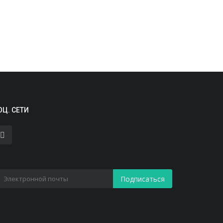
ообщения о выводе войск из
ахрейна...
густ 3, 2026
9
Новости
ОЦ. СЕТИ
оссияне взяли все золото в первый
ень кубка мира по зимнему...
Подписаться
густ 5, 2026
6