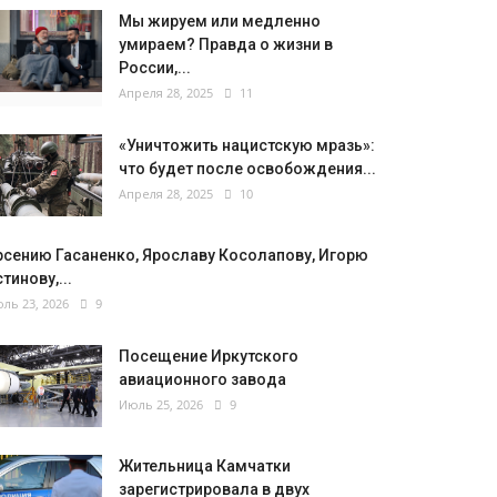
Мы жируем или медленно
умираем? Правда о жизни в
России,...
Апреля 28, 2025
11
«Уничтожить нацистскую мразь»:
что будет после освобождения...
Апреля 28, 2025
10
рсению Гасаненко, Ярославу Косолапову, Игорю
тинову,...
ль 23, 2026
9
Посещение Иркутского
авиационного завода
Июль 25, 2026
9
Жительница Камчатки
зарегистрировала в двух