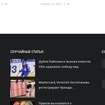
с
48
Ноябрь 19, 2023
40
Б
Ав
СЛУЧАЙНЫЕ СТАТЬИ
С
Дубли Лайпсика и Зыкова помогли
СКА одержать победу над...
Р
Mastercard, Victoria's Secret вновь
д
регистрируют бренды...
Ав
Пушков высказался о