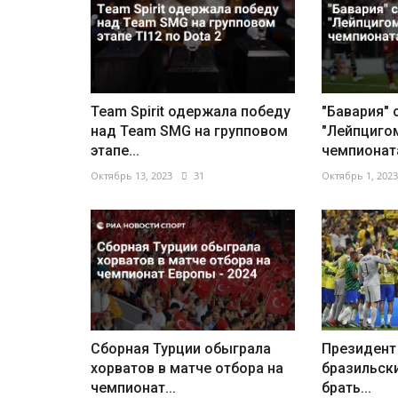
Team Spirit одержала победу
"Бавария" 
над Team SMG на групповом
"Лейпцигом
этапе...
чемпионата
Октябрь 13, 2023
31
Октябрь 1, 2023
Сборная Турции обыграла
Президент
хорватов в матче отбора на
бразильск
чемпионат...
брать...