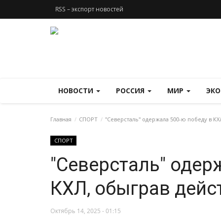
RSS – экспорт новостей
НОВОСТИ
РОССИЯ
МИР
ЭК
Главная
СПОРТ
"Северсталь" одержала 500-ю победу в К
СПОРТ
"Северсталь" одер
КХЛ, обыграв дей
Октябрь 14, 2025 - 01:15