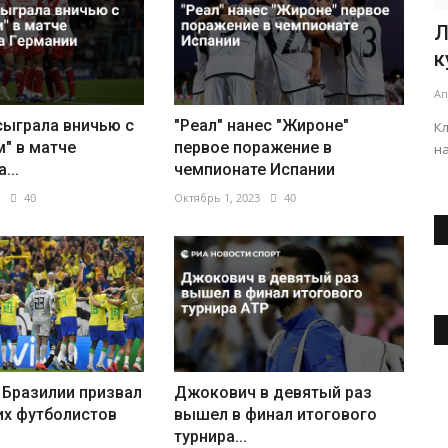
Л
к
Ап
сыграла вничью с
"Реал" нанес "Жироне"
К
" в матче
первое поражение в
на
...
чемпионате Испании
40
Октябрь 1, 2023
40
 Бразилии призвал
Джокович в девятый раз
их футболистов
вышел в финал итогового
Т
турнира...