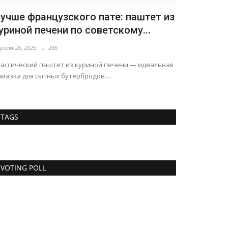
учше французского пате: паштет из
уриной печени по советскому...
реля 28, 2025
286
лассический паштет из куриной печени — идеальная
мазка для сытных бутербродов....
Новости
TAGS
VOTING POLL
рамп не прокомментировал