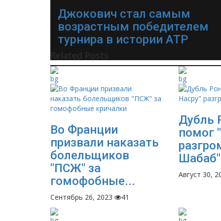
Джокович стал самым
возрастным победителем
турнира в истории АТР
Related Posts
Дубль 
Во Франции
помог 
призвали наказать
разгро
болельщиков
Шабаб"
"ПСЖ" за
Август 30, 2
гомофобные...
Сентябрь 26, 2023
41