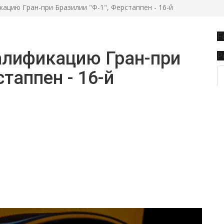
ацию Гран-при Бразилии "Ф-1", Ферстаппен - 16-й
F
алификацию Гран-при
P
стаппен - 16-й