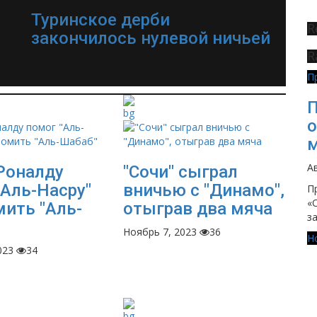
Туринское дерби
R
закончилось нулевой ничьей
R
П
П
о
м
Ав
Роналду
"Сочи" сыграл
"Аль-Насру"
вничью с "Динамо",
П
«
мить "Аль-
отыграв два мяча
з
Ноябрь 7, 2023
36
Н
023
34