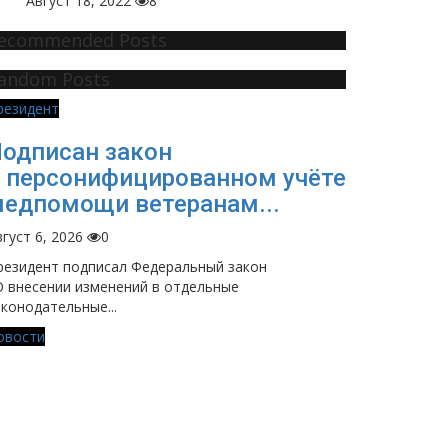
Август 18, 2022
8
ecommended Posts
andom Posts
резидент
одписан закон
 персонифицированном учёте
едпомощи ветеранам...
густ 6, 2026
0
резидент подписал Федеральный закон
О внесении изменений в отдельные
аконодательные...
овости