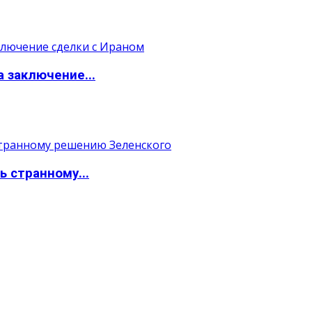
а заключение...
ь странному...