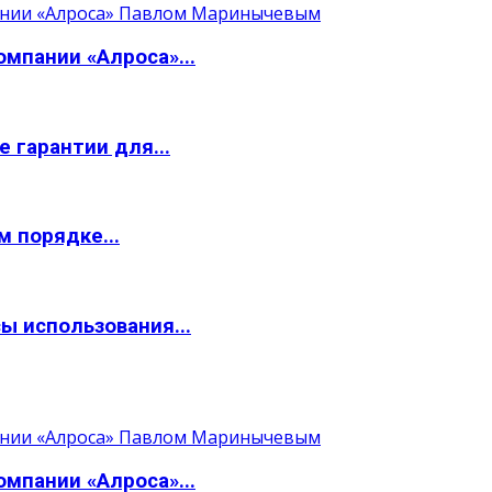
мпании «Алроса»...
 гарантии для...
 порядке...
ы использования...
мпании «Алроса»...