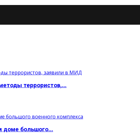
етоды террористов,...
 доме большого...