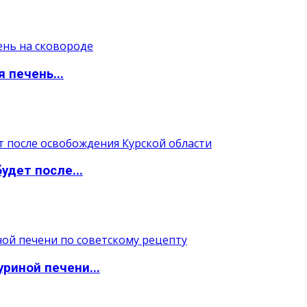
 печень...
удет после...
уриной печени...