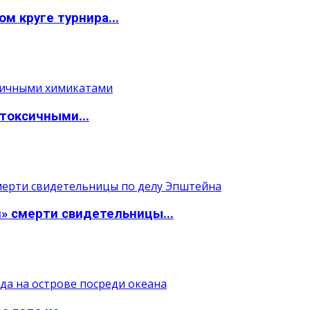
м круге турнира...
токсичными...
» смерти свидетельницы...