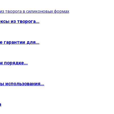
сы из творога...
 гарантии для...
 порядке...
ы использования...
а