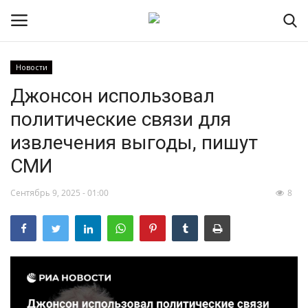
Новости
Джонсон использовал
НОВОСТИ
политические связи для
RSS – экспорт новостей
извлечения выгоды, пишут
СМИ
РОССИЯ
Сентябрь 9, 2025 - 01:00
8
МИР
ЭКОНОМИКА
СПОРТ
КУЛЬТУРА