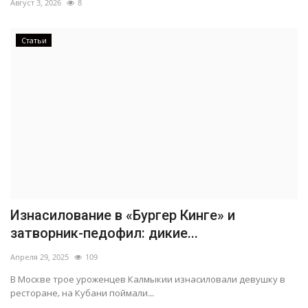
Август 3, 2026
8
Статьи
Изнасилование в «Бургер Кинге» и
затворник-педофил: дикие...
Апреля 29, 2025
109
В Москве трое уроженцев Калмыкии изнасиловали девушку в
ресторане, на Кубани поймали...